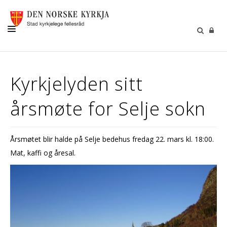
KYRKJER
Kyrkjelyden sitt
LIVSVEGEN
årsmøte for Selje sokn
SOKNA VÅRE
GRAVPLASS
Årsmøtet blir halde på Selje bedehus fredag 22. mars kl. 18:00.
BORN OG UNGE
Mat, kaffi og åresal.
SELJUMANNAMESSE
KONTAKT