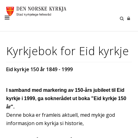
KYRKJER
Kyrkjebok for Eid kyrkje
LIVSVEGEN
SOKNA VÅRE
Eid kyrkje 150 år 1849 - 1999
GRAVPLASS
BORN OG UNGE
I samband med markering av 150-års jubileet til Eid
SELJUMANNAMESSE
kyrkje i 1999, ga soknerådet ut boka "Eid kyrkje 150
år".
KONTAKT
Denne boka er framleis aktuell, med mykje god
informasjon om kyrkja si historie,