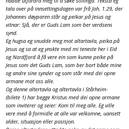
hadde utfordra meg til å søke stillinga. Teksta eg
tala over på innsettingsdagen var frå Joh. 1.29, der
Johannes døyparen står og peikar på Jesus og
vitnar: Sjå, der er Guds Lam som ber verdsens
synd.
Eg hugsa eg snudde meg mot altartavla, peika på
Jesus og sa at eg ynskte med mi teneste her i Eid
og Nordfjord å få vere ein som kunne peike på
Jesus som det Guds Lam, som ber bort både mine
og andre sine synder og som står med dei opne
armane mot oss alle.
Og denne altertavla og altertavla i Stårheim-
(bilete 1) har begge Kristus med dei opne armane
som inviterer og seier: Kom til meg alle. Eg ville
vere med å formidle at alle var velkomne, uansett
alder, situasjon eller posisjon.