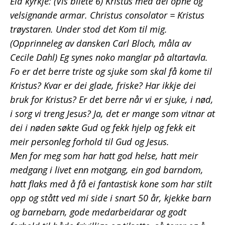
Eid kyrkje: (Vis bilete 6) Kristus med dei opne og
velsignande armar. Christus consolator = Kristus
trøystaren. Under stod det Kom til mig.
(Opprinneleg av dansken Carl Bloch, måla av
Cecile Dahl) Eg synes noko manglar på altartavla.
Fo er det berre triste og sjuke som skal få kome til
Kristus? Kvar er dei glade, friske? Har ikkje dei
bruk for Kristus? Er det berre når vi er sjuke, i nød,
i sorg vi treng Jesus? Ja, det er mange som vitnar at
dei i nøden søkte Gud og fekk hjelp og fekk eit
meir personleg forhold til Gud og Jesus.
Men for meg som har hatt god helse, hatt meir
medgang i livet enn motgang, ein god barndom,
hatt flaks med å få ei fantastisk kone som har stilt
opp og stått ved mi side i snart 50 år, kjekke barn
og barnebarn, gode medarbeidarar og godt