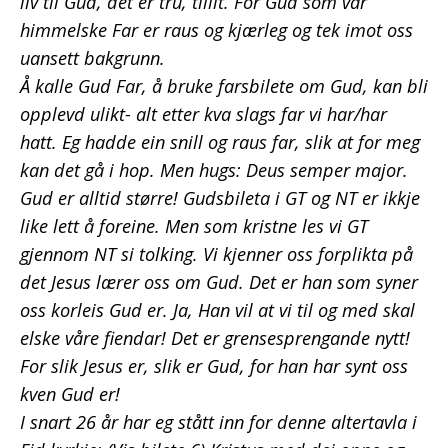
liv til Gud, det er tru, tillit. For Gud som vår
himmelske Far er raus og kjærleg og tek imot oss
uansett bakgrunn.
Å kalle Gud Far, å bruke farsbilete om Gud, kan bli
opplevd ulikt- alt etter kva slags far vi har/har
hatt. Eg hadde ein snill og raus far, slik at for meg
kan det gå i hop. Men hugs: Deus semper major.
Gud er alltid større! Gudsbileta i GT og NT er ikkje
like lett å foreine. Men som kristne les vi GT
gjennom NT si tolking. Vi kjenner oss forplikta på
det Jesus lærer oss om Gud. Det er han som syner
oss korleis Gud er. Ja, Han vil at vi til og med skal
elske våre fiendar! Det er grensesprengande nytt!
For slik Jesus er, slik er Gud, for han har synt oss
kven Gud er!
I snart 26 år har eg stått inn for denne altertavla i