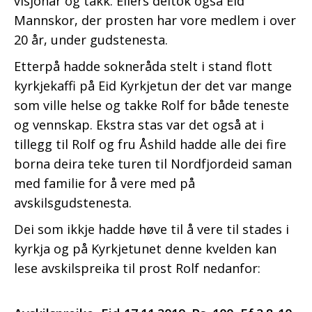
visjonar og takk. Ellers deltok også Eid
Mannskor, der prosten har vore medlem i over
20 år, under gudstenesta.
Etterpå hadde sokneråda stelt i stand flott
kyrkjekaffi på Eid Kyrkjetun der det var mange
som ville helse og takke Rolf for både teneste
og vennskap. Ekstra stas var det også at i
tillegg til Rolf og fru Åshild hadde alle dei fire
borna deira teke turen til Nordfjordeid saman
med familie for å vere med på
avskilsgudstenesta.
Dei som ikkje hadde høve til å vere til stades i
kyrkja og på Kyrkjetunet denne kvelden kan
lese avskilspreika til prost Rolf nedanfor: