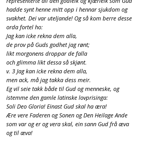
representerte all den godleik og kjærleik som Gud
hadde synt henne mitt opp i hennar sjukdom og
svakhet. Dei var uteljande! Og så kom berre desse
orda fortel ho:
Jag kan icke rekna dem alla,
de prov på Guds godhet jag rønt;
likt morgonens droppar de falla
och glimma likt dessa så skjønt.
v. 3 Jag kan icke rekna dem alla,
men ack, må jag takka dess meir.
Eg vil seie takk både til Gud og menneske, og
istemme den gamle latinske lovprisinga:
Soli Deo Gloria! Einast Gud skal ha æra!
Ære vere Faderen og Sonen og Den Heilage Ande
som var og er og vera skal, ein sann Gud frå æva
og til æva!