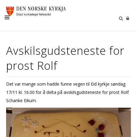
KYRKJER
Avskilsgudsteneste for
LIVSVEGEN
prost Rolf
SOKNA VÅRE
GRAVPLASS
Det var mange som hadde funne vegen til Eid kyrkje søndag
BORN OG UNGE
17/11 kl. 16.00 for å delta på avskilsgudsteneste for prost Rolf
SELJUMANNAMESSE
Schanke Eikum.
KONTAKT