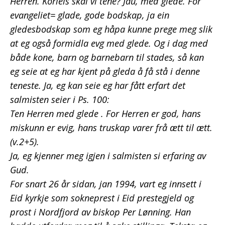
Herren. Korleis skal vi tene? Jau, med glede. For
evangeliet= glade, gode bodskap, ja ein
gledesbodskap som eg håpa kunne prege meg slik
at eg også formidla evg med glede. Og i dag med
både kone, barn og barnebarn til stades, så kan
eg seie at eg har kjent på gleda å få stå i denne
teneste. Ja, eg kan seie eg har fått erfart det
salmisten seier i Ps. 100:
Ten Herren med glede . For Herren er god, hans
miskunn er evig, hans truskap varer frå ætt til ætt.
(v.2+5).
Ja, eg kjenner meg igjen i salmisten si erfaring av
Gud.
For snart 26 år sidan, jan 1994, vart eg innsett i
Eid kyrkje som sokneprest i Eid prestegjeld og
prost i Nordfjord av biskop Per Lønning. Han