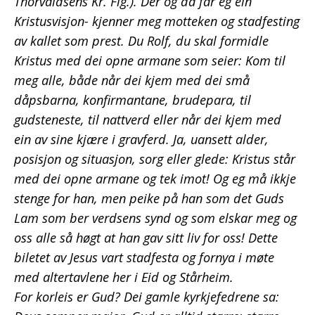
Thorvaldsens Kr. Fig.). Der og då får eg ein
Kristusvisjon- kjenner meg motteken og stadfesting
av kallet som prest. Du Rolf, du skal formidle
Kristus med dei opne armane som seier: Kom til
meg alle, både når dei kjem med dei små
dåpsbarna, konfirmantane, brudepara, til
gudsteneste, til nattverd eller når dei kjem med
ein av sine kjære i gravferd. Ja, uansett alder,
posisjon og situasjon, sorg eller glede: Kristus står
med dei opne armane og tek imot! Og eg må ikkje
stenge for han, men peike på han som det Guds
Lam som ber verdsens synd og som elskar meg og
oss alle så høgt at han gav sitt liv for oss! Dette
biletet av Jesus vart stadfesta og fornya i møte
med altertavlene her i Eid og Stårheim.
For korleis er Gud? Dei gamle kyrkjefedrene sa: