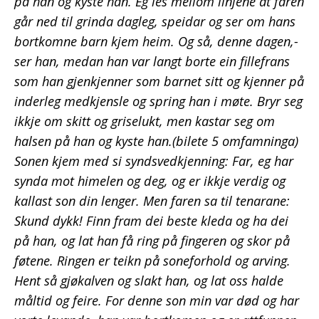
på han og kyste han. Eg les mellom linjene at faren
går ned til grinda dagleg, speidar og ser om hans
bortkomne barn kjem heim. Og så, denne dagen,-
ser han, medan han var langt borte ein fillefrans
som han gjenkjenner som barnet sitt og kjenner på
inderleg medkjensle og spring han i møte. Bryr seg
ikkje om skitt og griselukt, men kastar seg om
halsen på han og kyste han.(bilete 5 omfamninga)
Sonen kjem med si syndsvedkjenning: Far, eg har
synda mot himelen og deg, og er ikkje verdig og
kallast son din lenger. Men faren sa til tenarane:
Skund dykk! Finn fram dei beste kleda og ha dei
på han, og lat han få ring på fingeren og skor på
føtene. Ringen er teikn på soneforhold og arving.
Hent så gjøkalven og slakt han, og lat oss halde
måltid og feire. For denne son min var død og har