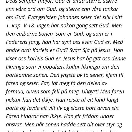
Deus semper major. Gud er alltid større; større
enn våre ord om Gud, og større enn våre tankar
om Gud. Evangelisten Johannes seier det slik i sitt
1. kap. V.18. Ingen har nokon gong sett Gud. Men
den einborne Sonen, som er Gud, og som er i
Faderens fang, han har synt oss kven Gud er. Med
andre ord: Korleis er Gud? Svar: Sjå på Jesus. Han
viser oss korleis Gud er. Jesus har òg gitt oss denne
likninga som vi populært kallar likninga om den
bortkomne sonen. Den yngste av to søner, kjem til
faren og seier: Far, lat meg få den delen av
formua, arven som fell på meg. Uhøyrt! Men faren
nektar han det ikkje. Han reiste til eit land langt
borte og levde eit vilt liv og sløste bort arven sin.
Faren hindrar han ikkje. Han gir fridom under
ansvar. Men når sonen hadde sett alt over styr og