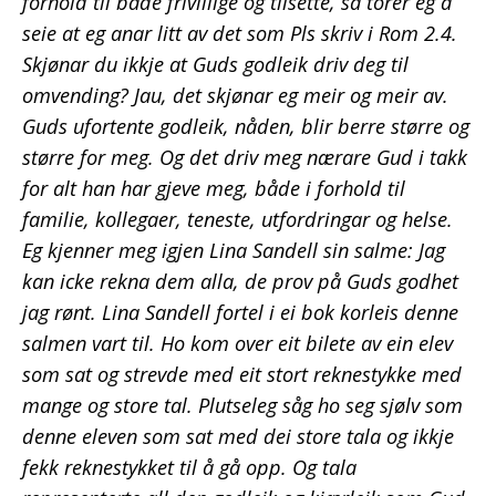
forhold til både frivillige og tilsette, så torer eg å
seie at eg anar litt av det som Pls skriv i Rom 2.4.
Skjønar du ikkje at Guds godleik driv deg til
omvending? Jau, det skjønar eg meir og meir av.
Guds ufortente godleik, nåden, blir berre større og
større for meg. Og det driv meg nærare Gud i takk
for alt han har gjeve meg, både i forhold til
familie, kollegaer, teneste, utfordringar og helse.
Eg kjenner meg igjen Lina Sandell sin salme: Jag
kan icke rekna dem alla, de prov på Guds godhet
jag rønt. Lina Sandell fortel i ei bok korleis denne
salmen vart til. Ho kom over eit bilete av ein elev
som sat og strevde med eit stort reknestykke med
mange og store tal. Plutseleg såg ho seg sjølv som
denne eleven som sat med dei store tala og ikkje
fekk reknestykket til å gå opp. Og tala