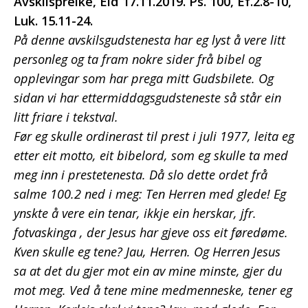
Avskilspreike, Eid 17.11.2019. Ps. 100, Ef.2.8-10,
Luk. 15.11-24.
På denne avskilsgudstenesta har eg lyst å vere litt
personleg og ta fram nokre sider frå bibel og
opplevingar som har prega mitt Gudsbilete. Og
sidan vi har ettermiddagsgudsteneste så står ein
litt friare i tekstval.
Før eg skulle ordinerast til prest i juli 1977, leita eg
etter eit motto, eit bibelord, som eg skulle ta med
meg inn i prestetenesta. Då slo dette ordet frå
salme 100.2 ned i meg: Ten Herren med glede! Eg
ynskte å vere ein tenar, ikkje ein herskar, jfr.
fotvaskinga , der Jesus har gjeve oss eit føredøme.
Kven skulle eg tene? Jau, Herren. Og Herren Jesus
sa at det du gjer mot ein av mine minste, gjer du
mot meg. Ved å tene mine medmenneske, tener eg