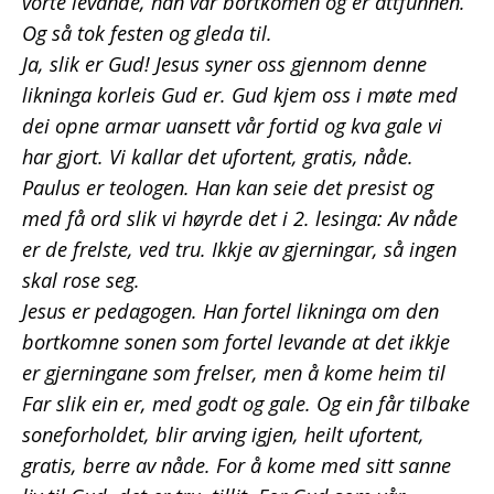
vorte levande, han var bortkomen og er attfunnen.
Og så tok festen og gleda til.
Ja, slik er Gud! Jesus syner oss gjennom denne
likninga korleis Gud er. Gud kjem oss i møte med
dei opne armar uansett vår fortid og kva gale vi
har gjort. Vi kallar det ufortent, gratis, nåde.
Paulus er teologen. Han kan seie det presist og
med få ord slik vi høyrde det i 2. lesinga: Av nåde
er de frelste, ved tru. Ikkje av gjerningar, så ingen
skal rose seg.
Jesus er pedagogen. Han fortel likninga om den
bortkomne sonen som fortel levande at det ikkje
er gjerningane som frelser, men å kome heim til
Far slik ein er, med godt og gale. Og ein får tilbake
soneforholdet, blir arving igjen, heilt ufortent,
gratis, berre av nåde. For å kome med sitt sanne