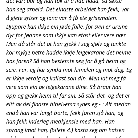
det vart uår og han tok til å lide naud, så søkte
han seg arbeid. Det einaste arbeidet han fekk, var
å gjete griser og løna var å få ete grisematen.
Djupare kan ikkje ein jøde falle, for svin er ureine
dyr for jødane som ikkje kan etast eller vere nær.
Men då står det at han gjekk i seg sjølv og tenkte
kor mykje betre hadde ikkje leigekarane det heime
hos faren? Så han bestemte seg for å gå heim og
seie: Far, eg har synda mot himelen og mot deg. Eg
er ikkje verdig og kallast son din. Men lat meg få
vere som ein av leigekarane dine. Så braut han
opp og gjekk heim til far sin. Så står det- og det er
eitt av dei finaste bibelversa synes eg - : Alt medan
endå han var langt borte, fekk faren sjå han, og
han fekk inderleg medkjensle med han. Han
sprang imot han, (bilete 4.) kasta seg om halsen