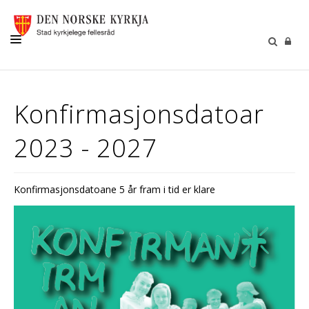
KYRKJER
Konfirmasjonsdatoar
LIVSVEGEN
2023 - 2027
SOKNA VÅRE
GRAVPLASS
Konfirmasjonsdatoane 5 år fram i tid er klare
BORN OG UNGE
SELJUMANNAMESSE
KONTAKT